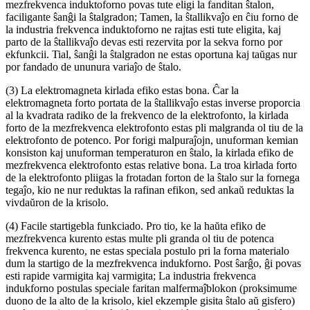
mezfrekvenca induktoforno povas tute eligi la fanditan ŝtalon,
faciligante ŝanĝi la ŝtalgradon; Tamen, la ŝtallikvaĵo en ĉiu forno de
la industria frekvenca induktoforno ne rajtas esti tute eligita, kaj
parto de la ŝtallikvaĵo devas esti rezervita por la sekva forno por
ekfunkcii. Tial, ŝanĝi la ŝtalgradon ne estas oportuna kaj taŭgas nur
por fandado de ununura variaĵo de ŝtalo.
(3) La elektromagneta kirlada efiko estas bona. Ĉar la
elektromagneta forto portata de la ŝtallikvaĵo estas inverse proporcia
al la kvadrata radiko de la frekvenco de la elektrofonto, la kirlada
forto de la mezfrekvenca elektrofonto estas pli malgranda ol tiu de la
elektrofonto de potenco. Por forigi malpuraĵojn, unuforman kemian
konsiston kaj unuforman temperaturon en ŝtalo, la kirlada efiko de
mezfrekvenca elektrofonto estas relative bona. La troa kirlada forto
de la elektrofonto pliigas la frotadan forton de la ŝtalo sur la fornega
tegaĵo, kio ne nur reduktas la rafinan efikon, sed ankaŭ reduktas la
vivdaŭron de la krisolo.
(4) Facile startigebla funkciado. Pro tio, ke la haŭta efiko de
mezfrekvenca kurento estas multe pli granda ol tiu de potenca
frekvenca kurento, ne estas speciala postulo pri la forna materialo
dum la startigo de la mezfrekvenca indukforno. Post ŝarĝo, ĝi povas
esti rapide varmigita kaj varmigita; La industria frekvenca
indukforno postulas speciale faritan malfermaĵblokon (proksimume
duono de la alto de la krisolo, kiel ekzemple gisita ŝtalo aŭ gisfero)