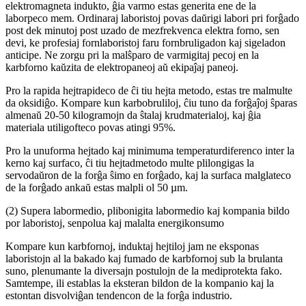
elektromagneta indukto, ĝia varmo estas generita ene de la
laborpeco mem. Ordinaraj laboristoj povas daŭrigi labori pri forĝado
post dek minutoj post uzado de mezfrekvenca elektra forno, sen
devi, ke profesiaj fornlaboristoj faru fornbruligadon kaj sigeladon
anticipe. Ne zorgu pri la malŝparo de varmigitaj pecoj en la
karbforno kaŭzita de elektropaneoj aŭ ekipaĵaj paneoj.
Pro la rapida hejtrapideco de ĉi tiu hejta metodo, estas tre malmulte
da oksidiĝo. Kompare kun karbobruliloj, ĉiu tuno da forĝaĵoj ŝparas
almenaŭ 20-50 kilogramojn da ŝtalaj krudmaterialoj, kaj ĝia
materiala utiligofteco povas atingi 95%.
Pro la unuforma hejtado kaj minimuma temperaturdiferenco inter la
kerno kaj surfaco, ĉi tiu hejtadmetodo multe plilongigas la
servodaŭron de la forĝa ŝimo en forĝado, kaj la surfaca malglateco
de la forĝado ankaŭ estas malpli ol 50 µm.
(2) Supera labormedio, plibonigita labormedio kaj kompania bildo
por laboristoj, senpolua kaj malalta energikonsumo
Kompare kun karbfornoj, induktaj hejtiloj jam ne eksponas
laboristojn al la bakado kaj fumado de karbfornoj sub la brulanta
suno, plenumante la diversajn postulojn de la mediprotekta fako.
Samtempe, ili establas la eksteran bildon de la kompanio kaj la
estontan disvolviĝan tendencon de la forĝa industrio.