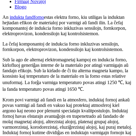
Firmaaj Novaĵoj
Blogo
An
indukta fandforno
estas elektra forno, kiu utiligas la induktan
hejtadan efikon de materialoj por varmigi aŭ fandi ilin. La ĉefaj
komponantoj de indukcia forno inkluzivas sensilojn, fornkorpon,
elektroprovizon, kondensilojn kaj kontrolsistemon.
La ĉefaj komponantoj de indukcia forno inkluzivas sensilojn,
fornkorpon, elektroprovizon, kondensilojn kaj kontrolsistemon.
Sub la ago de alternaj elektromagnetaj kampoj en indukcia forno,
kirlofluoj generiĝas interne de la materialo por atingi varmigajn aŭ
fandajn efikojn. Sub la kirlado de ĉi tiu alterna magneta kampo, la
konsisto kaj temperaturo de la materialo en la forno estas relative
unuformaj. La forĝa varmiga temperaturo povas atingi 1250 ℃, kaj
la fanda temperaturo povas atingi 1650 ℃.
Krom povi varmigi aŭ fandi en la atmosfero, induktaj fornoj ankaŭ
povas varmigi aŭ fandi en vakuo kaj protektaj atmosferoj kiel
argono kaj neono por plenumi specialajn kvalitpostulojn. Induktaj
fornoj havas elstarajn avantaĝojn en trapenetrado aŭ fandado de
molaj magnetaj alojoj, altrezistaj alojoj, platenaj grupaj alojoj,
varmorezistaj, korodorezistaj, eluziĝrezistaj alojoj, kaj puraj metaloj.
Induktaj fornoj kutime dividiĝas en induktajn varmigajn fornojn kaj