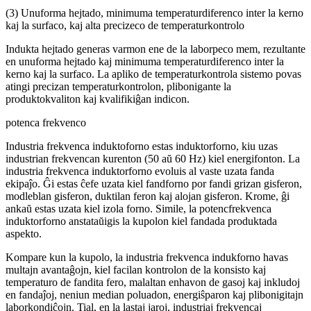
(3) Unuforma hejtado, minimuma temperaturdiferenco inter la kerno
kaj la surfaco, kaj alta precizeco de temperaturkontrolo
Indukta hejtado generas varmon ene de la laborpeco mem, rezultante
en unuforma hejtado kaj minimuma temperaturdiferenco inter la
kerno kaj la surfaco. La apliko de temperaturkontrola sistemo povas
atingi precizan temperaturkontrolon, plibonigante la
produktokvaliton kaj kvalifikiĝan indicon.
potenca frekvenco
Industria frekvenca induktoforno estas induktorforno, kiu uzas
industrian frekvencan kurenton (50 aŭ 60 Hz) kiel energifonton. La
industria frekvenca induktorforno evoluis al vaste uzata fanda
ekipaĵo. Ĝi estas ĉefe uzata kiel fandforno por fandi grizan gisferon,
modleblan gisferon, duktilan feron kaj alojan gisferon. Krome, ĝi
ankaŭ estas uzata kiel izola forno. Simile, la potencfrekvenca
induktorforno anstataŭigis la kupolon kiel fandada produktada
aspekto.
Kompare kun la kupolo, la industria frekvenca indukforno havas
multajn avantaĝojn, kiel facilan kontrolon de la konsisto kaj
temperaturo de fandita fero, malaltan enhavon de gasoj kaj inkludoj
en fandaĵoj, neniun median poluadon, energiŝparon kaj plibonigitajn
laborkondiĉojn. Tial, en la lastaj jaroj, industriaj frekvencaj