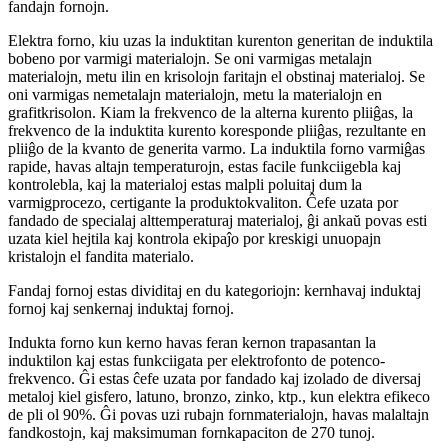
fandajn fornojn.
Elektra forno, kiu uzas la induktitan kurenton generitan de induktila
bobeno por varmigi materialojn. Se oni varmigas metalajn
materialojn, metu ilin en krisolojn faritajn el obstinaj materialoj. Se
oni varmigas nemetalajn materialojn, metu la materialojn en
grafitkrisolon. Kiam la frekvenco de la alterna kurento pliiĝas, la
frekvenco de la induktita kurento koresponde pliiĝas, rezultante en
pliiĝo de la kvanto de generita varmo. La induktila forno varmiĝas
rapide, havas altajn temperaturojn, estas facile funkciigebla kaj
kontrolebla, kaj la materialoj estas malpli poluitaj dum la
varmigprocezo, certigante la produktokvaliton. Ĉefe uzata por
fandado de specialaj alttemperaturaj materialoj, ĝi ankaŭ povas esti
uzata kiel hejtila kaj kontrola ekipaĵo por kreskigi unuopajn
kristalojn el fandita materialo.
Fandaj fornoj estas dividitaj en du kategoriojn: kernhavaj induktaj
fornoj kaj senkernaj induktaj fornoj.
Indukta forno kun kerno havas feran kernon trapasantan la
induktilon kaj estas funkciigata per elektrofonto de potenco-
frekvenco. Ĝi estas ĉefe uzata por fandado kaj izolado de diversaj
metaloj kiel gisfero, latuno, bronzo, zinko, ktp., kun elektra efikeco
de pli ol 90%. Ĝi povas uzi rubajn fornmaterialojn, havas malaltajn
fandkostojn, kaj maksimuman fornkapaciton de 270 tunoj.