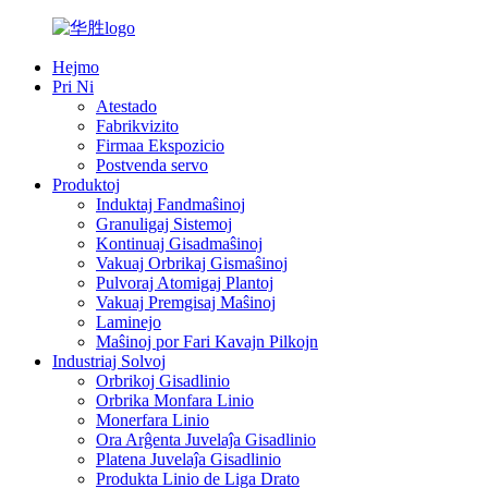
Hejmo
Pri Ni
Atestado
Fabrikvizito
Firmaa Ekspozicio
Postvenda servo
Produktoj
Induktaj Fandmaŝinoj
Granuligaj Sistemoj
Kontinuaj Gisadmaŝinoj
Vakuaj Orbrikaj Gismaŝinoj
Pulvoraj Atomigaj Plantoj
Vakuaj Premgisaj Maŝinoj
Laminejo
Maŝinoj por Fari Kavajn Pilkojn
Industriaj Solvoj
Orbrikoj Gisadlinio
Orbrika Monfara Linio
Monerfara Linio
Ora Arĝenta Juvelaĵa Gisadlinio
Platena Juvelaĵa Gisadlinio
Produkta Linio de Liga Drato