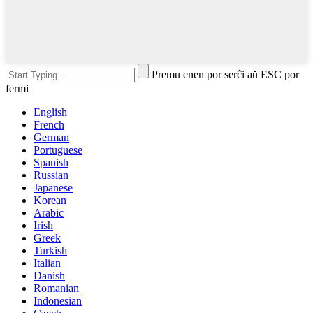
Premu enen por serĉi aŭ ESC por
fermi
English
French
German
Portuguese
Spanish
Russian
Japanese
Korean
Arabic
Irish
Greek
Turkish
Italian
Danish
Romanian
Indonesian