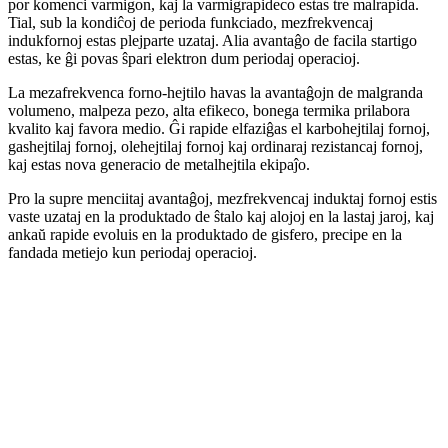
por komenci varmigon, kaj la varmigrapideco estas tre malrapida.
Tial, sub la kondiĉoj de perioda funkciado, mezfrekvencaj
indukfornoj estas plejparte uzataj. Alia avantaĝo de facila startigo
estas, ke ĝi povas ŝpari elektron dum periodaj operacioj.
La mezafrekvenca forno-hejtilo havas la avantaĝojn de malgranda
volumeno, malpeza pezo, alta efikeco, bonega termika prilabora
kvalito kaj favora medio. Ĝi rapide elfaziĝas el karbohejtilaj fornoj,
gashejtilaj fornoj, olehejtilaj fornoj kaj ordinaraj rezistancaj fornoj,
kaj estas nova generacio de metalhejtila ekipaĵo.
Pro la supre menciitaj avantaĝoj, mezfrekvencaj induktaj fornoj estis
vaste uzataj en la produktado de ŝtalo kaj alojoj en la lastaj jaroj, kaj
ankaŭ rapide evoluis en la produktado de gisfero, precipe en la
fandada metiejo kun periodaj operacioj.