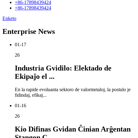
+86-17898439424
+86-17898439424
Enketo
Enterprise News
01-17
26
Industria Gvidilo: Elektado de
Ekipaĵo el ...
En la rapide evoluanta sektoro de valormetaloj, la postulo je
fidindaj, efikaj...
01-16
26
Kio Difinas Gvidan Ĉinian Arĝentan
Stangon C...