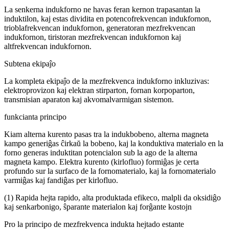
La senkerna indukforno ne havas feran kernon trapasantan la
induktilon, kaj estas dividita en potencofrekvencan indukfornon,
trioblafrekvencan indukfornon, generatoran mezfrekvencan
indukfornon, tiristoran mezfrekvencan indukfornon kaj
altfrekvencan indukfornon.
Subtena ekipaĵo
La kompleta ekipaĵo de la mezfrekvenca indukforno inkluzivas:
elektroprovizon kaj elektran stirparton, fornan korpoparton,
transmisian aparaton kaj akvomalvarmigan sistemon.
funkcianta principo
Kiam alterna kurento pasas tra la indukbobeno, alterna magneta
kampo generiĝas ĉirkaŭ la bobeno, kaj la konduktiva materialo en la
forno generas induktitan potencialon sub la ago de la alterna
magneta kampo. Elektra kurento (kirlofluo) formiĝas je certa
profundo sur la surfaco de la fornomaterialo, kaj la fornomaterialo
varmiĝas kaj fandiĝas per kirlofluo.
(1) Rapida hejta rapido, alta produktada efikeco, malpli da oksidiĝo
kaj senkarbonigo, ŝparante materialon kaj forĝante kostojn
Pro la principo de mezfrekvenca indukta hejtado estante