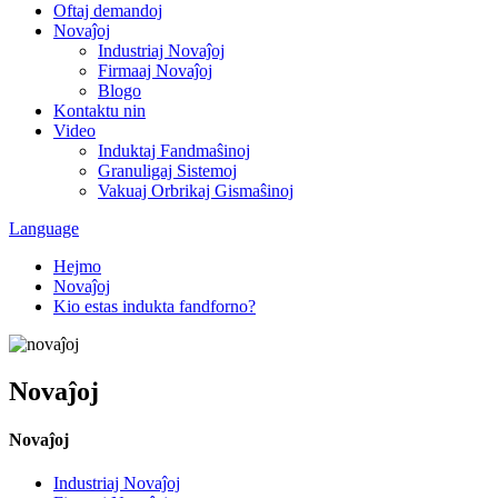
Oftaj demandoj
Novaĵoj
Industriaj Novaĵoj
Firmaaj Novaĵoj
Blogo
Kontaktu nin
Video
Induktaj Fandmaŝinoj
Granuligaj Sistemoj
Vakuaj Orbrikaj Gismaŝinoj
Language
Hejmo
Novaĵoj
Kio estas indukta fandforno?
Novaĵoj
Novaĵoj
Industriaj Novaĵoj