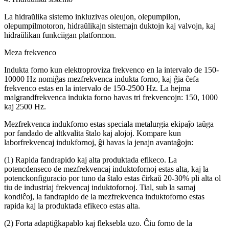
La hidraŭlika sistemo inkluzivas oleujon, olepumpilon,
olepumpilmotoron, hidraŭlikajn sistemajn duktojn kaj valvojn, kaj
hidraŭlikan funkciigan platformon.
Meza frekvenco
Indukta forno kun elektroproviza frekvenco en la intervalo de 150-
10000 Hz nomiĝas mezfrekvenca indukta forno, kaj ĝia ĉefa
frekvenco estas en la intervalo de 150-2500 Hz. La hejma
malgrandfrekvenca indukta forno havas tri frekvencojn: 150, 1000
kaj 2500 Hz.
Mezfrekvenca indukforno estas speciala metalurgia ekipaĵo taŭga
por fandado de altkvalita ŝtalo kaj alojoj. Kompare kun
laborfrekvencaj indukfornoj, ĝi havas la jenajn avantaĝojn:
(1) Rapida fandrapido kaj alta produktada efikeco. La
potencdenseco de mezfrekvencaj induktofornoj estas alta, kaj la
potenckonfiguracio por tuno da ŝtalo estas ĉirkaŭ 20-30% pli alta ol
tiu de industriaj frekvencaj induktofornoj. Tial, sub la samaj
kondiĉoj, la fandrapido de la mezfrekvenca induktoforno estas
rapida kaj la produktada efikeco estas alta.
(2) Forta adaptiĝkapablo kaj fleksebla uzo. Ĉiu forno de la