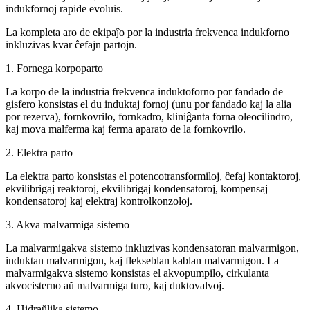
indukfornoj rapide evoluis.
La kompleta aro de ekipaĵo por la industria frekvenca indukforno
inkluzivas kvar ĉefajn partojn.
1. Fornega korpoparto
La korpo de la industria frekvenca induktoforno por fandado de
gisfero konsistas el du induktaj fornoj (unu por fandado kaj la alia
por rezerva), fornkovrilo, fornkadro, kliniĝanta forna oleocilindro,
kaj mova malferma kaj ferma aparato de la fornkovrilo.
2. Elektra parto
La elektra parto konsistas el potencotransformiloj, ĉefaj kontaktoroj,
ekvilibrigaj reaktoroj, ekvilibrigaj kondensatoroj, kompensaj
kondensatoroj kaj elektraj kontrolkonzoloj.
3. Akva malvarmiga sistemo
La malvarmigakva sistemo inkluzivas kondensatoran malvarmigon,
induktan malvarmigon, kaj flekseblan kablan malvarmigon. La
malvarmigakva sistemo konsistas el akvopumpilo, cirkulanta
akvocisterno aŭ malvarmiga turo, kaj duktovalvoj.
4. Hidraŭlika sistemo