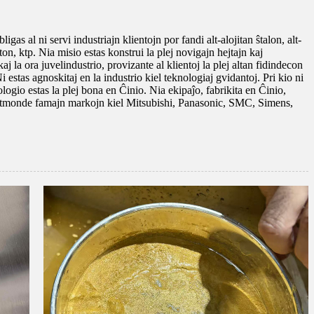
as al ni servi industriajn klientojn por fandi alt-alojitan ŝtalon, alt-
on, ktp. Nia misio estas konstrui la plej novigajn hejtajn kaj
j la ora juvelindustrio, provizante al klientoj la plej altan fidindecon
Ni estas agnoskitaj en la industrio kiel teknologiaj gvidantoj. Pri kio ni
logio estas la plej bona en Ĉinio. Nia ekipaĵo, fabrikita en Ĉinio,
s tutmonde famajn markojn kiel Mitsubishi, Panasonic, SMC, Simens,