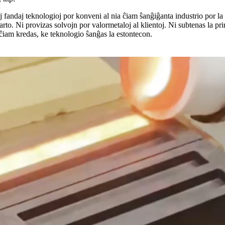
j fandaj teknologioj por konveni al nia ĉiam ŝanĝiĝanta industrio por l
lptarto. Ni provizas solvojn por valormetaloj al klientoj. Ni subtenas la 
 ĉiam kredas, ke teknologio ŝanĝas la estontecon.