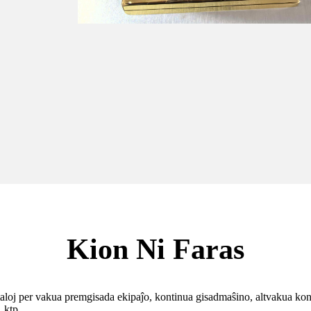
Kion Ni Faras
taloj per vakua premgisada ekipaĵo, kontinua gisadmaŝino, altvakua kont
 ktp.