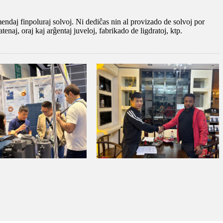
endaj finpoluraj solvoj. Ni dediĉas nin al provizado de solvoj por
naj, oraj kaj arĝentaj juveloj, fabrikado de ligdratoj, ktp.