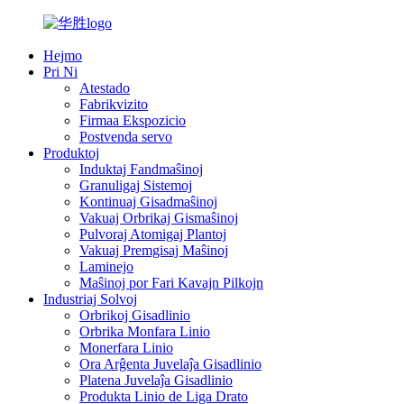
Hejmo
Pri Ni
Atestado
Fabrikvizito
Firmaa Ekspozicio
Postvenda servo
Produktoj
Induktaj Fandmaŝinoj
Granuligaj Sistemoj
Kontinuaj Gisadmaŝinoj
Vakuaj Orbrikaj Gismaŝinoj
Pulvoraj Atomigaj Plantoj
Vakuaj Premgisaj Maŝinoj
Laminejo
Maŝinoj por Fari Kavajn Pilkojn
Industriaj Solvoj
Orbrikoj Gisadlinio
Orbrika Monfara Linio
Monerfara Linio
Ora Arĝenta Juvelaĵa Gisadlinio
Platena Juvelaĵa Gisadlinio
Produkta Linio de Liga Drato