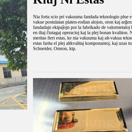
Nia forta scio pri vakuuma fandada teknologio plue eblig
vakue postulatan platen-rodian alojon, oron kaj arĝent
fandadajn ekipaĵojn por la fabrikado de valormetaloj ka
en iliaj ĉiutagaj operacioj kaj la plej bonan kvaliton. 
meritas fieri estas, ke nia vakuuma kaj alt-vakua tekno
estas farita el plej altkvalitaj komponantoj, kaj uza
Schneider, Omron, ktp.