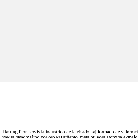
Hasung fiere servis la industrion de la gisado kaj formado de valorme
vakua gisadmaŝino por oro kaj arĝento, metalpulvora atomiga ekipaĵo,