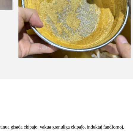
inua gisada ekipaĵo, vakua granuliga ekipaĵo, induktaj fandfornoj,