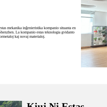
tas mekanika inĝenieristika kompanio situanta en
, Shenzhen. La kompanio estas teknologia gvidanto
ormetaloj kaj novaj materialoj.
Kiuj Ni Estas