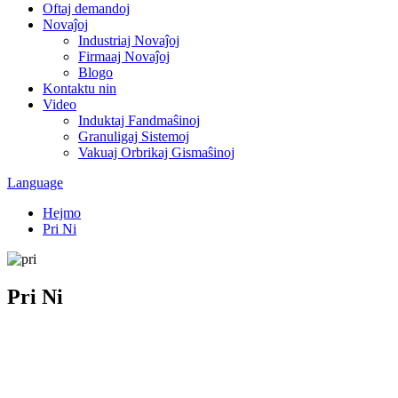
Oftaj demandoj
Novaĵoj
Industriaj Novaĵoj
Firmaaj Novaĵoj
Blogo
Kontaktu nin
Video
Induktaj Fandmaŝinoj
Granuligaj Sistemoj
Vakuaj Orbrikaj Gismaŝinoj
Language
Hejmo
Pri Ni
Pri Ni