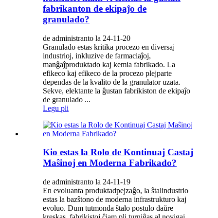
fabrikanton de ekipaĵo de
granulado?
de administranto la 24-11-20
Granulado estas kritika procezo en diversaj
industrioj, inkluzive de farmaciaĵoj,
manĝaĵproduktado kaj kemia fabrikado. La
efikeco kaj efikeco de la procezo plejparte
dependas de la kvalito de la granulator uzata.
Sekve, elektante la ĝustan fabrikiston de ekipaĵo
de granulado ...
Legu pli
Kio estas la Rolo de Kontinuaj Castaj
Maŝinoj en Moderna Fabrikado?
de administranto la 24-11-19
En evoluanta produktadpejzaĝo, la ŝtalindustrio
estas la bazŝtono de moderna infrastrukturo kaj
evoluo. Dum tutmonda ŝtalo postulo daŭre
kreskas, fabrikistoj ĉiam pli turniĝas al novigaj