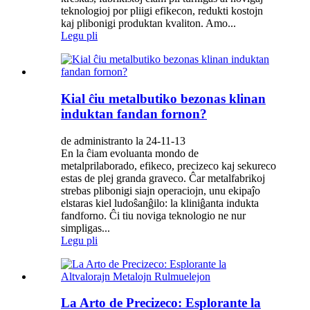
teknologioj por pliigi efikecon, redukti kostojn
kaj plibonigi produktan kvaliton. Amo...
Legu pli
Kial ĉiu metalbutiko bezonas klinan
induktan fandan fornon?
de administranto la 24-11-13
En la ĉiam evoluanta mondo de
metalprilaborado, efikeco, precizeco kaj sekureco
estas de plej granda graveco. Ĉar metalfabrikoj
strebas plibonigi siajn operaciojn, unu ekipaĵo
elstaras kiel ludoŝanĝilo: la kliniĝanta indukta
fandforno. Ĉi tiu noviga teknologio ne nur
simpligas...
Legu pli
La Arto de Precizeco: Esplorante la