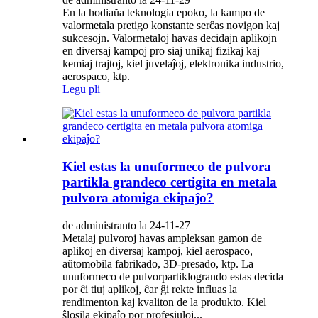
En la hodiaŭa teknologia epoko, la kampo de
valormetala pretigo konstante serĉas novigon kaj
sukcesojn. Valormetaloj havas decidajn aplikojn
en diversaj kampoj pro siaj unikaj fizikaj kaj
kemiaj trajtoj, kiel juvelaĵoj, elektronika industrio,
aerospaco, ktp.
Legu pli
Kiel estas la unuformeco de pulvora
partikla grandeco certigita en metala
pulvora atomiga ekipaĵo?
de administranto la 24-11-27
Metalaj pulvoroj havas ampleksan gamon de
aplikoj en diversaj kampoj, kiel aerospaco,
aŭtomobila fabrikado, 3D-presado, ktp. La
unuformeco de pulvorpartiklogrando estas decida
por ĉi tiuj aplikoj, ĉar ĝi rekte influas la
rendimenton kaj kvaliton de la produkto. Kiel
ŝlosila ekipaĵo por profesiuloj...