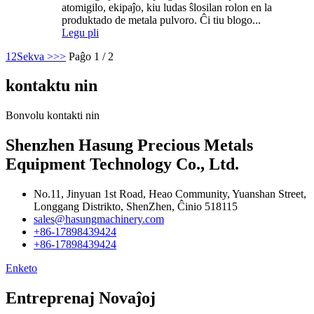
atomigilo, ekipaĵo, kiu ludas ŝlosilan rolon en la
produktado de metala pulvoro. Ĉi tiu blogo...
Legu pli
1
2
Sekva >
>>
Paĝo 1 / 2
kontaktu nin
Bonvolu kontakti nin
Shenzhen Hasung Precious Metals
Equipment Technology Co., Ltd.
No.11, Jinyuan 1st Road, Heao Community, Yuanshan Street,
Longgang Distrikto, ShenZhen, Ĉinio 518115
sales@hasungmachinery.com
+86-17898439424
+86-17898439424
Enketo
Entreprenaj Novaĵoj