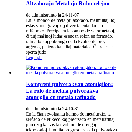
Altvalorajn Metalojn Rulmuelejon
de administranto la 24-11-07
En la mondo de metalprilaborado, malmultaj iloj
estas same gravaj kaj diverstalentaj kiel la
rulfabriko. Precipe en la kampo de valormetaloj,
ĉi tiuj maŝinoj ludas esencan rolon en formado,
rafinado kaj plibonigo de la kvalito de oro,
arĝento, plateno kaj aliaj materialoj. Ĉu vi estas
sperta judo...
Legu pli
Kompreni pulvorakvan atomigilon:
La rolo de metala pulvorakva
atomigilo en metala rafinado
de administranto la 24-10-31
En la ĉiam evoluanta kampo de metalurgio, la
serĉado de efikeco kaj precizeco en metalrafinaj
procezoj kaŭzis la evoluon de novigaj
teknologioj. Unu tia progreso estas la pulvorakva