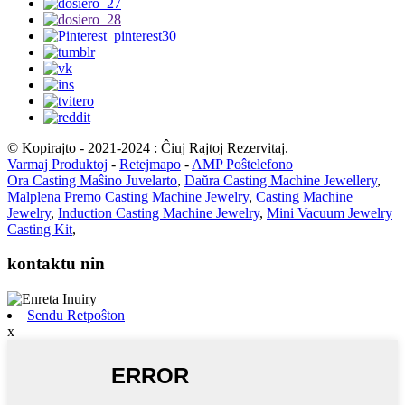
© Kopirajto - 2021-2024 : Ĉiuj Rajtoj Rezervitaj.
Varmaj Produktoj
-
Retejmapo
-
AMP Poŝtelefono
Ora Casting Maŝino Juvelarto
,
Daŭra Casting Machine Jewellery
,
Malplena Premo Casting Machine Jewelry
,
Casting Machine
Jewelry
,
Induction Casting Machine Jewelry
,
Mini Vacuum Jewelry
Casting Kit
,
kontaktu nin
Sendu Retpoŝton
x