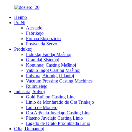
Hejmo
Pri Ni
Atestado
Fabrikejo
Firmaa Ekspozicio
Postvenda Servo
Produktoj
Induktaj Fandaj Maŝinoj
Granulaj Sistemoj
Kontinuaj Casting Maŝinoj
Vakuo Ingot Casting Maŝinoj
Pulvoraj Atomigaj Plantoj
Vacuum Pressing Casting Machines
Rulmuelejo
Industriaj Solvoj
Gold Bullion Casting Line
Linio de Monfarado de Ora Trinkejo
Linio de Moneroj
Ora Arĝenta Juvelaĵo Casting Line
Plateno Juvelaĵo Casting Linio
Ligado de Drato Produktada Linio
Oftaj Demandoj