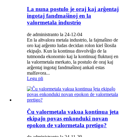
La nuna postulo je oraj kaj arĝentaj
ingotaj fandmaŝinoj en la
valormetala industrio
de administranto la 24-12-04
En la altvalora metala industrio, la fajmaŝino de
oro kaj arĝento ludas decidan rolon kiel ŝlosila
ekipaĵo. Kun la kontinua disvolviĝo de la
tutmonda ekonomio kaj la kontinuaj fluktuoj en
la valormetala merkato, la postulo de oraj kaj
arĝentaj ingotaj fandmaŝinoj ankaŭ estas
malfavora...
Legu pli
Ĉu valormetala vakua kontinua ĵeta
ekipaĵo povas enkonduki novan
epokon de valormetala pretigo?
de administranto la 24-11-29