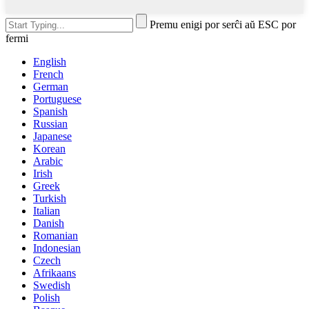
Premu enigi por serĉi aŭ ESC por
fermi
English
French
German
Portuguese
Spanish
Russian
Japanese
Korean
Arabic
Irish
Greek
Turkish
Italian
Danish
Romanian
Indonesian
Czech
Afrikaans
Swedish
Polish