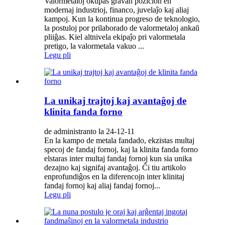
Valormetaloj okupas gravan pozicion en
modernaj industrioj, financo, juvelaĵo kaj aliaj
kampoj. Kun la kontinua progreso de teknologio,
la postuloj por prilaborado de valormetaloj ankaŭ
pliiĝas. Kiel altnivela ekipaĵo pri valormetala
pretigo, la valormetala vakuo ...
Legu pli
La unikaj trajtoj kaj avantaĝoj de
klinita fanda forno
de administranto la 24-12-11
En la kampo de metala fandado, ekzistas multaj
specoj de fandaj fornoj, kaj la klinita fanda forno
elstaras inter multaj fandaj fornoj kun sia unika
dezajno kaj signifaj avantaĝoj. Ĉi tiu artikolo
enprofundiĝos en la diferencojn inter klinitaj
fandaj fornoj kaj aliaj fandaj fornoj...
Legu pli